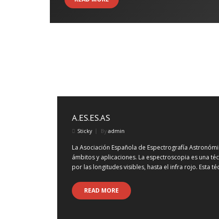
A.ES.ES.AS
Sticky
By
admin
La Asociación Española de Espectrografía Astronómi
ámbitos y aplicaciones. La espectroscopia es una técn
por las longitudes visibles, hasta el infra rojo. Esta t
READ MORE