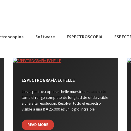
ctroscopios
Software
ESPECTROSCOPIA
ESPECT
ESPECTROGRAFÍA ECHELLE
Los espectroscopios echelle muestran en una sola
toma el rango completo de longitud de onda visible
a una alta resolución. Resolver todo el espectro
visible a una R = 25.000 es un logro increible.
READ MORE