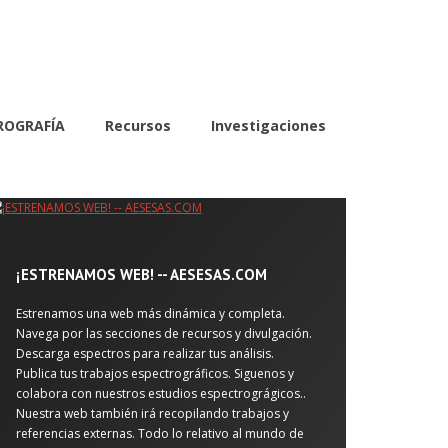
ROGRAFÍA
Recursos
Investigaciones
¡ESTRENAMOS WEB! -- AESESAS.COM
Estrenamos una web más dinámica y completa.
Navega por las secciones de recursos y divulgación.
Descarga espectros para realizar tus análisis.
Publica tus trabajos espectrográficos. Siguenos y
colabora con nuestros estudios espectrográgicos..
Nuestra web también irá recopilando trabajos y
referencias externas. Todo lo relativo al mundo de