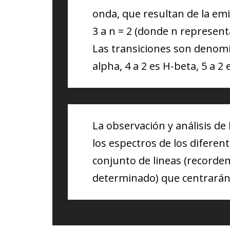
onda, que resultan de la em
3 a n = 2 (donde n representa
Las transiciones son denomin
alpha, 4 a 2 es H-beta, 5 a 2
La observación y análisis de 
los espectros de los diferen
conjunto de lineas (recorde
determinado) que centrarán e