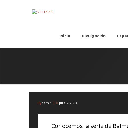
Skip
to
content
Inicio
Divulgación
Espe
By
admin
julio 9, 2023
Conocemos la serie de Balmer