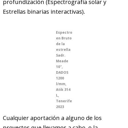
profundización (Espectrografía solar y
Estrellas binarias interactivas).
Espectro
en Bruto
de la
estrella
Sadr.
Meade
10″,
DADOS
1200
l/mm,
Atik 314
L,
Tenerife
2023
Cualquier aportación a alguno de los
proyectos que llevamos a cabo, o la